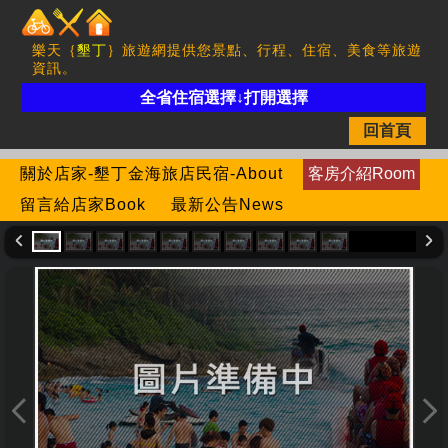
樂天｛
墾丁
｝旅遊網提供您景點、行程、住宿、美食等旅遊
資訊。
全省住宿選擇↓打開選擇
回首頁
關於店家-墾丁金海旅店民宿-About
客房介紹Room
留言給店家Book
最新公告News