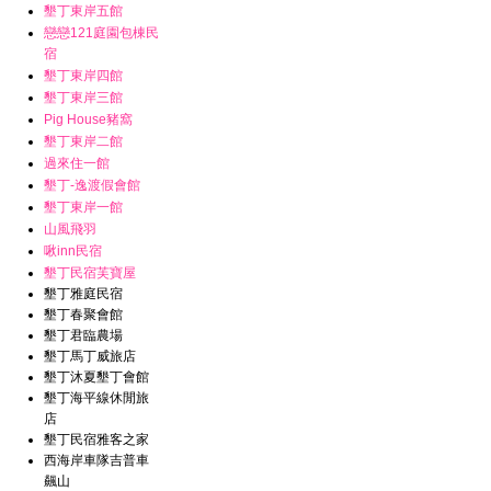
墾丁東岸五館
戀戀121庭園包棟民
宿
墾丁東岸四館
墾丁東岸三館
Pig House豬窩
墾丁東岸二館
過來住一館
墾丁-逸渡假會館
墾丁東岸一館
山風飛羽
啾inn民宿
墾丁民宿芙寶屋
墾丁雅庭民宿
墾丁春聚會館
墾丁君臨農場
墾丁馬丁威旅店
墾丁沐夏墾丁會館
墾丁海平線休閒旅
店
墾丁民宿雅客之家
西海岸車隊吉普車
飆山