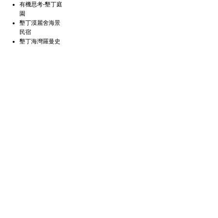
有機思考-墾丁庭
園
墾丁漠麗舍海景
民宿
墾丁海灣羅曼史