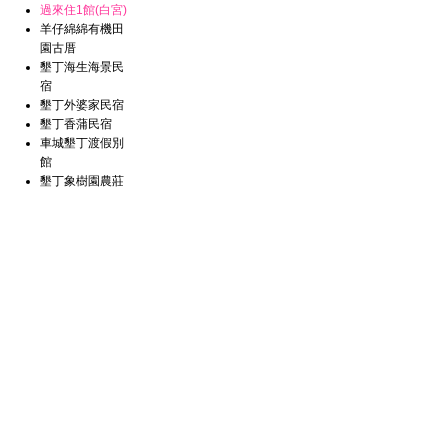
過來住1館(白宮)
羊仔綿綿有機田
園古厝
墾丁海生海景民
宿
墾丁外婆家民宿
墾丁香蒲民宿
車城墾丁渡假別
館
墾丁象樹園農莊