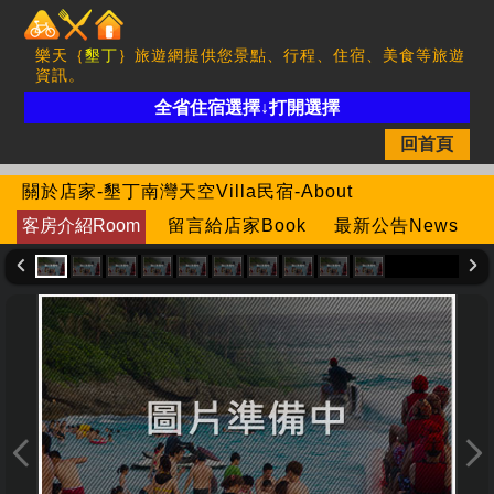
樂天｛
墾丁
｝旅遊網提供您景點、行程、住宿、美食等旅遊
資訊。
全省住宿選擇↓打開選擇
回首頁
關於店家-墾丁南灣天空Villa民宿-About
客房介紹Room
留言給店家Book
最新公告News