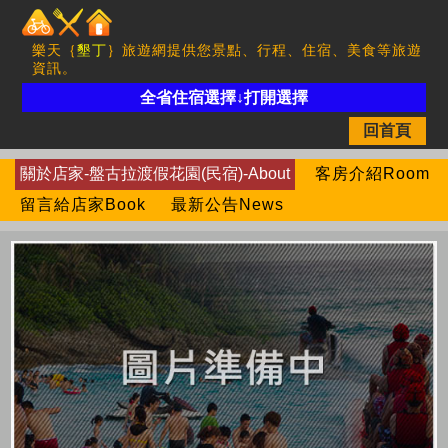
樂天｛
墾丁
｝旅遊網提供您景點、行程、住宿、美食等旅遊
資訊。
全省住宿選擇↓打開選擇
回首頁
關於店家-盤古拉渡假花園(民宿)-About
客房介紹Room
留言給店家Book
最新公告News