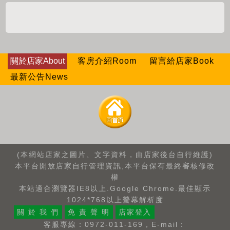
關於店家About
客房介紹Room
留言給店家Book
最新公告News
(本網站店家之圖片、文字資料，由店家後台自行維護)
本平台開放店家自行管理資訊,本平台保有最終審核修改
權
本站適合瀏覽器IE8以上.Google Chrome.最佳顯示
1024*768以上螢幕解析度
關 於 我 們
免 責 聲 明
店家登入
客服專線：0972-011-169，E-mail：