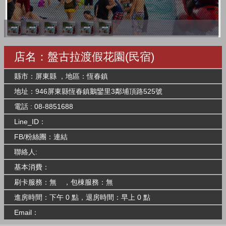
店名：盤古拉渡假花園(民宿)
縣市：屏東縣 ，地區：恆春鎮
地址：946屏東縣恆春鎮鵝鑾里3鄰埔頂路525號
電話 : 08-8851688
Line_ID：
FB/粉絲團：
連結
聯絡人:
基本消費：
刷卡服務：無 ，包棟服務：無
進房時間：下午 0 點，退房時間：早上 0 點
Email：